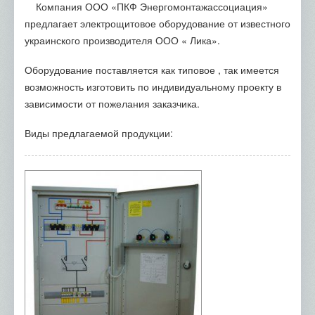
Пластикові кабель-канали
Компания ООО «ПКФ Энергомонтажассоциация»
предлагает электрощитовое оборудование от известного
Низьковольтне обладнання
украинского производителя ООО « Лика».
Обладнання ETI
Оборудование поставляется как типовое , так имеется
Обладнання Hager
возможность изготовить по индивидуальному проекту в
Обладнання Eaton
зависимости от пожелания заказчика.
Розетки-вимикачі
Виды предлагаемой продукции:
Asfora
Celiane
Sedna
Valena
Valena
Valena Life
Valena Allure
Unica