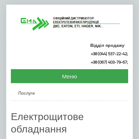
Відділ продажу
:
+38 (044) 537-22-42
;
+38 (067) 403-79-67
;
Меню
Головна
Послуги
Продукція
Кабеленесучі системи ДКС
Електрощитове
Металеві лотки
обладнання
Пластикові труби