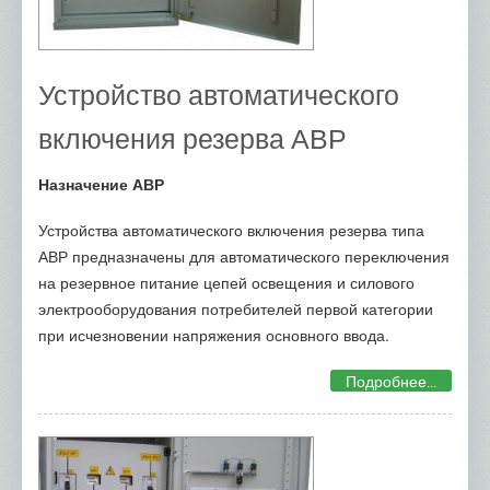
Світлотехнічна продукція
Генератори REM Power
Блискавкозахист
Устройство автоматического
Кабель и провод
включения резерва АВР
Послуги
Назначение АВР
Електромонтажні роботи
Електрощитове обладнання
Устройства автоматического включения резерва типа
АВР предназначены для автоматического переключения
Електровимірювальна лабораторія
на резервное питание цепей освещения и силового
Розпродаж
электрооборудования потребителей первой категории
при исчезновении напряжения основного ввода.
Об'єкти
Партнери та виробники
Подробнее...
Контакти